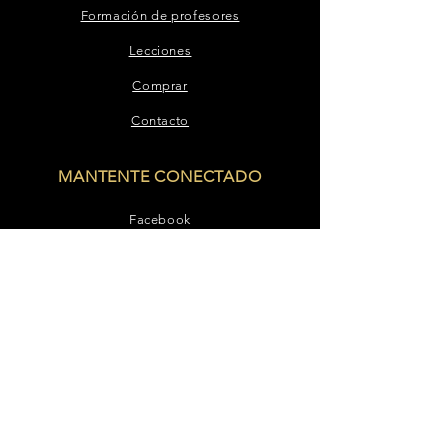
Formación de profesores
Lecciones
Comprar
Contacto
MANTENTE CONECTADO
Facebook
Instagram
YouTube
PONERSE EN CONTACTO
Correo electrónico:
metodomilanov@gmail.com